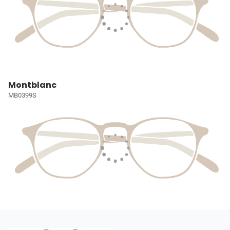
Montblanc
MB0399S