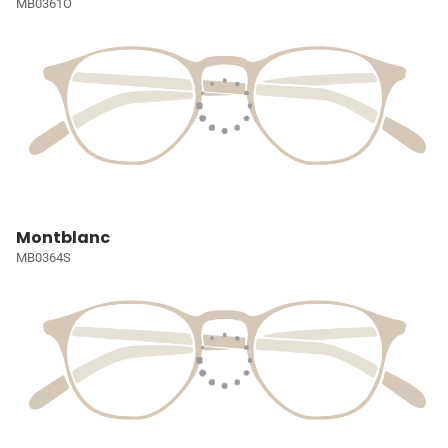
MB0361O
Montblanc
MB0364S